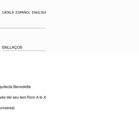
CATALÀ
ESPAÑOL
ENGLISH
ENLLAÇOS
rquitecta Benedetta
avés del seu text
From A to X
universal.