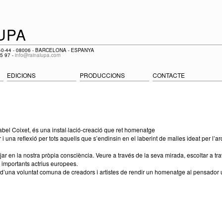
UPA
0-44 - 08006 - BARCELONA - ESPANYA
15 97 -
info@rainalupa.com
EDICIONS
PRODUCCIONS
CONTACTE
sabel Coixet, és una instal·lació-creació que ret homenatge
 una reflexió per tots aquells que s’endinsin en el laberint de malles ideat per l’a
jar en la nostra pròpia consciència. Veure a través de la seva mirada, escoltar a tr
s importants actrius europees.
d’una voluntat comuna de creadors i artistes de rendir un homenatge al pensador 