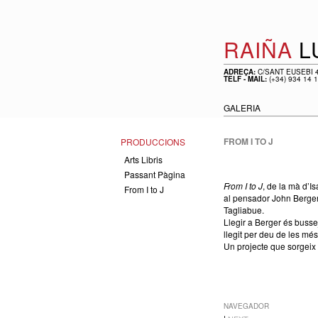
RAIÑA
L
ADREÇA:
C/SANT EUSEBI 4
TELF - MAIL:
(+34) 934 14 
GALERIA
FROM I TO J
PRODUCCIONS
Arts Libris
Passant Pàgina
From I to J
, de la mà d’I
From I to J
al pensador John Berger i
Tagliabue.
Llegir a Berger és busse
llegit per deu de les mé
Un projecte que sorgeix 
NAVEGADOR